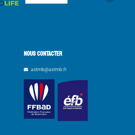
NOUS CONTACTER
astmb@astmb.fr