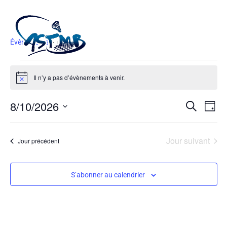
Court
Évènements
court
Il n’y a pas d’évènements à venir.
Notice
Recher
Navi
8/10/2026
Recherche
de
Jour
Et
Sélectionnez
vue
une
Naviga
Évè
date.
Jour suivant
Jour précédent
De
Vues
S’abonner au calendrier
Évène