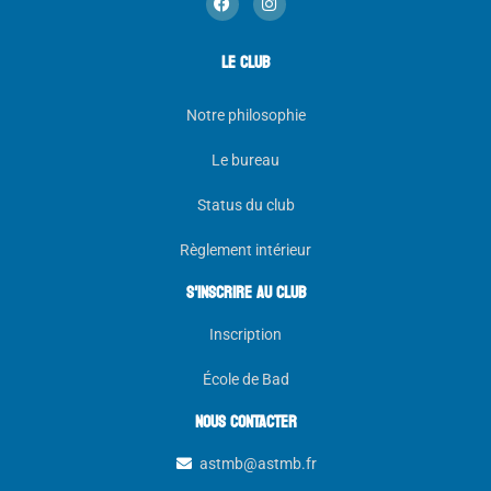
LE CLUB
Notre philosophie
Le bureau
Status du club
Règlement intérieur
s'inscrire au club
Inscription
École de Bad
NOUS CONTACTER
astmb@astmb.fr