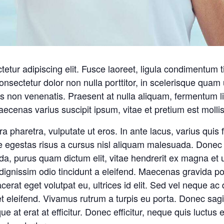
etur adipiscing elit. Fusce laoreet, ligula condimentum t
consectetur dolor non nulla porttitor, in scelerisque quam 
s non venenatis. Praesent at nulla aliquam, fermentum l
ecenas varius suscipit ipsum, vitae et pretium est molli
pharetra, vulputate ut eros. In ante lacus, varius quis fac
 egestas risus a cursus nisl aliquam malesuada. Donec s
ada, purus quam dictum elit, vitae hendrerit ex magna et 
dignissim odio tincidunt a eleifend. Maecenas gravida p
cerat eget volutpat eu, ultrices id elit. Sed vel neque 
eleifend. Vivamus rutrum a turpis eu porta. Donec sagitti
ue at erat at efficitur. Donec efficitur, neque quis luctus