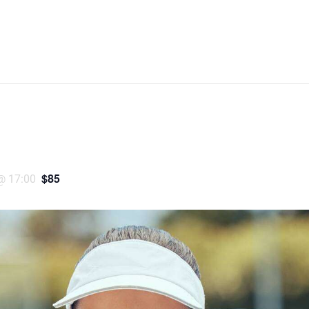
ÉCOLE DE BAD
PLANNING
rathon
$85
@ 17:00