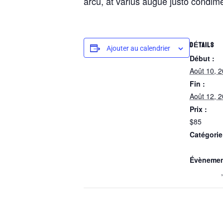
arcu, at varius augue justo condime
DÉTAILS
Ajouter au calendrier
Début :
Août 10, 
Fin :
Août 12, 
Prix :
$85
Catégori
Racquet E
Évènemen
ping pong