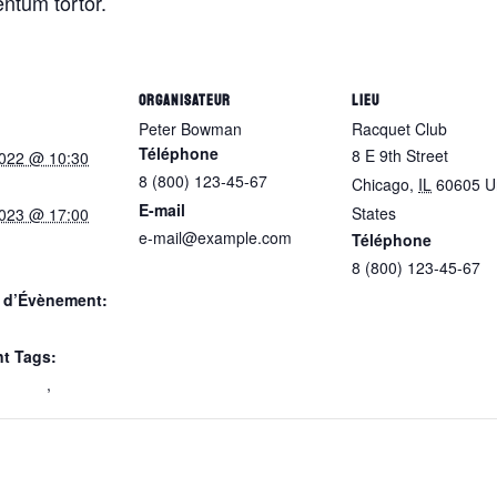
ntum tortor.
ORGANISATEUR
LIEU
Peter Bowman
Racquet Club
Téléphone
8 E 9th Street
2022 @ 10:30
8 (800) 123-45-67
Chicago
,
IL
60605
U
E-mail
States
+ Google Ma
2023 @ 17:00
e-mail@example.com
Téléphone
Voir le site Organisateur
8 (800) 123-45-67
e d’Évènement:
vents
t Tags:
,
player
,
racket