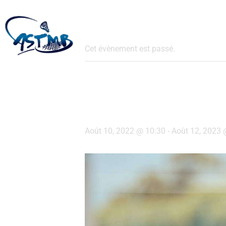
« Tous les Évènements
LE CLUB
Cet évènement est passé.
Tennis Ma
Août 10, 2022 @ 10:30
-
Août 12, 2023 