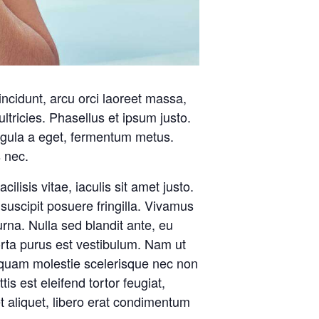
incidunt, arcu orci laoreet massa,
ultricies. Phasellus et ipsum justo.
igula a eget, fermentum metus.
s nec.
ilisis vitae, iaculis sit amet justo.
uscipit posuere fringilla. Vivamus
urna. Nulla sed blandit ante, eu
orta purus est vestibulum. Nam ut
ac quam molestie scelerisque nec non
s est eleifend tortor feugiat,
 et aliquet, libero erat condimentum